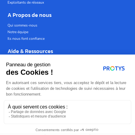
Exploitants de réseaux
A Propos de nous
Qui sommes-nous
Notre équipe
Ils nous font confiance
Aide & Ressources
Réglementation
News du secteur
FAQ
L’entreprise
Espace client
Nous rejoindre
Gestion des cookies
Mentions légales
Contactez-nous
Politique de confidentialité
Coordonnées