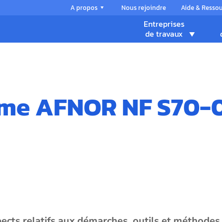
A propos
Nous rejoindre
Aide & Resso
Entreprises
de travaux
orme AFNOR NF S70-
ects relatifs aux démarches, outils et méthodes 